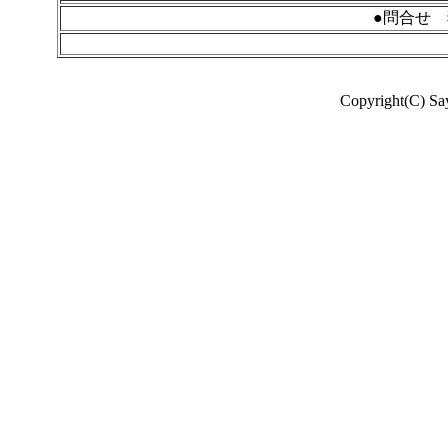
●問合せ
Copyright(C) Sa