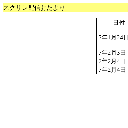
スクリレ配信おたより
日付
7
年
1
月
24
7
年
2
月
3
日
7
年
2
月
4
日
7
年
2
月
4
日