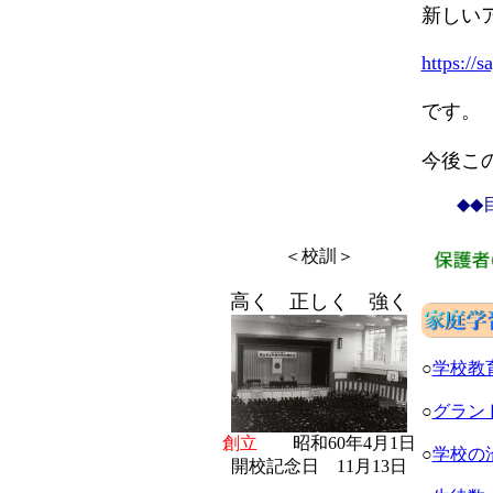
新しい
https://
です。
今後こ
◆◆目
＜校訓＞
高く 正しく 強く
○
学校教
○
グランド
創立
昭和60年4月1日
○
学校の
開校記念日 11月13日