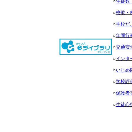
○
生徒数
○
校歌・
○
学校だ
○
年間行
○
交通安
○
インタ
○
いじめ防
○
学校評
○
保護者
○
生徒心